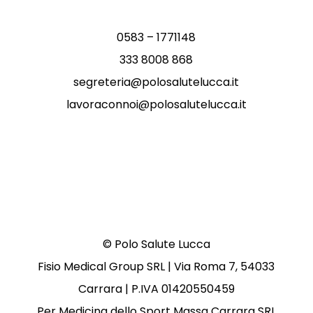
0583 – 1771148
333 8008 868
segreteria@polosalutelucca.it
lavoraconnoi@polosalutelucca.it
© Polo Salute Lucca
Fisio Medical Group SRL | Via Roma 7, 54033
Carrara | P.IVA 01420550459
Per Medicina dello Sport Massa Carrara SRL