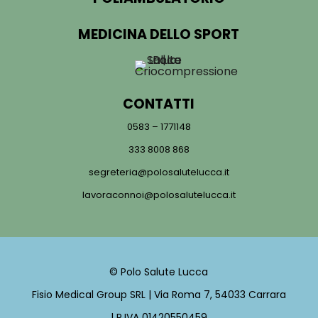
MEDICINA DELLO SPORT
CONTATTI
0583 – 1771148
333 8008 868
segreteria@polosalutelucca.it
lavoraconnoi@polosalutelucca.it
© Polo Salute Lucca
Fisio Medical Group SRL | Via Roma 7, 54033 Carrara
| P.IVA 01420550459