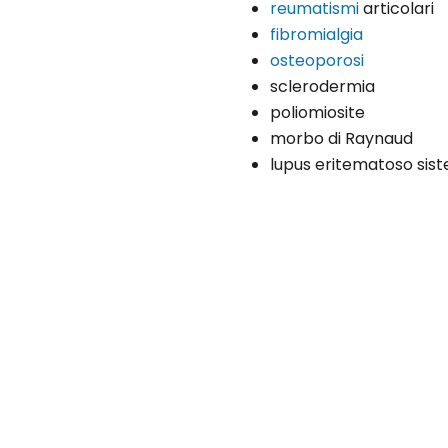
reumatismi
articolari
fibromialgia
osteoporosi
sclerodermia
poliomiosite
morbo di Raynaud
lupus eritematoso sist
OME SI SVOLGE LA VISITA REUMATOLOGI