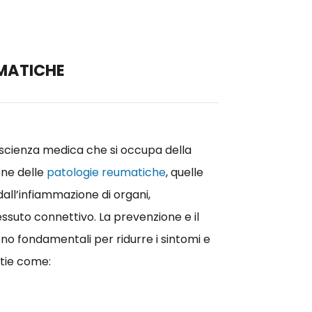
UMATICHE
scienza medica che si occupa della
one delle
patologie reumatiche
, quelle
all’infiammazione di organi,
tessuto connettivo. La prevenzione e il
o fondamentali per ridurre i sintomi e
ttie come: