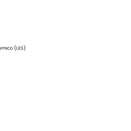
emico (LES)
CA