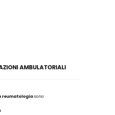
to clinico funzionale del paziente. Può
macologica, conservativa o chirurgica.
AZIONI AMBULATORIALI
in reumatologia
sono:
a