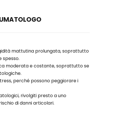
 REUMATOLOGO
gidità mattutina prolungata, soprattutto
te spesso.
isica moderata e costante, soprattutto se
tologiche.
stress, perché possono peggiorare i
atologici, rivolgiti presto a uno
rischio di danni articolari.