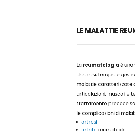
LE MALATTIE RE
La
reumatologia
è una 
diagnosi, terapia e gesti
malattie caratterizzate d
articolazioni, muscoli e 
trattamento precoce son
le complicazioni di mala
artrosi
artrite
reumatoide