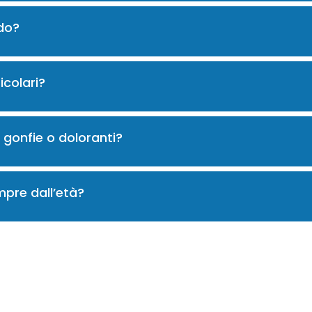
ido?
ticolari?
gonfie o doloranti?
mpre dall’età?