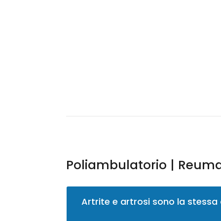
Poliambulatorio | Reuma
Artrite e artrosi sono la stess