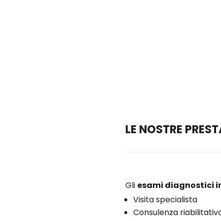
do i sintomi, le eventuali patologie concomitanti e lo sta
ori indagini specialistiche e/o prescrivere una terapia far
LE NOSTRE PREST
Gli
esami diagnostici 
Visita specialista
Consulenza riabilitativ