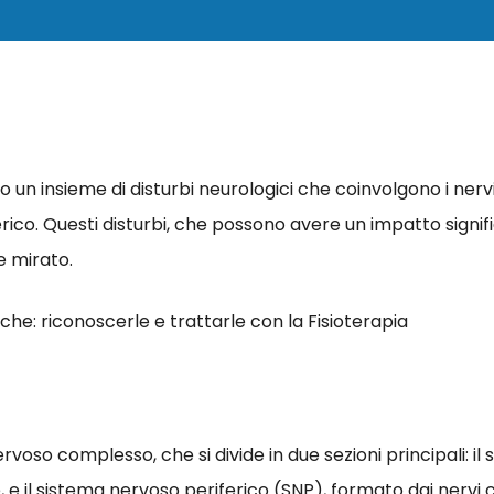
n insieme di disturbi neurologici che coinvolgono i nervi a
rico. Questi disturbi, che possono avere un impatto signific
e mirato.
rvoso complesso, che si divide in due sezioni principali: i
le, e il sistema nervoso periferico (SNP), formato dai nervi