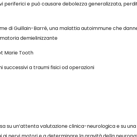
vi periferici e può causare debolezza generalizzata, perdita
 di Guillain-Barré, una malattia autoimmune che dannegg
ammatoria demielinizzante
ot Marie Tooth
successivi a traumi fisici od operazioni
basa su un’attenta valutazione clinica-neurologica e su una
nni ai nervi motori e a determinare la gravità della neuropa