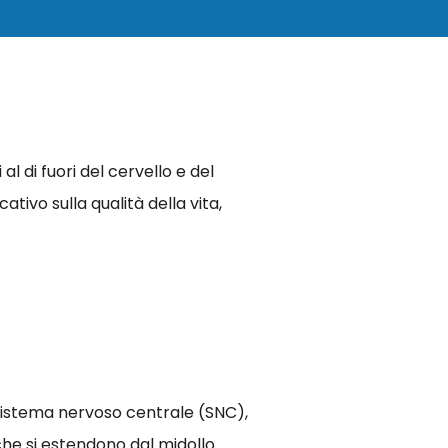
l di fuori del cervello e del
ativo sulla qualità della vita,
l sistema nervoso centrale (SNC),
 che si estendono dal midollo