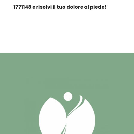
1771148 e risolvi il tuo dolore al piede!