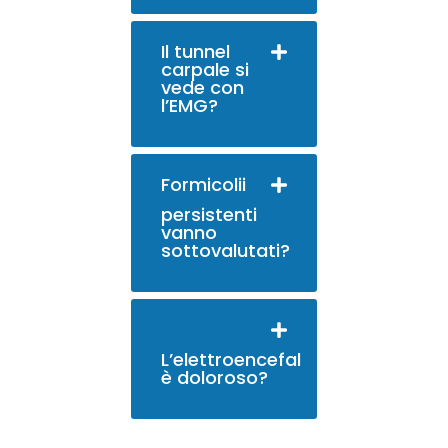
Il tunnel
carpale si
vede con
l’EMG?
Formicolii
persistenti
vanno
sottovalutati?
L’elettroencefalogramma
è doloroso?