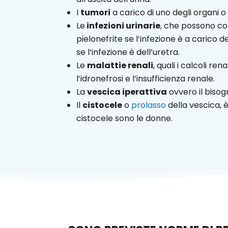
I
tumori
a carico di uno degli organi o 
Le
infezioni urinarie
, che possono col
pielonefrite se l’infezione è a carico dei
se l’infezione è dell’uretra.
Le
malattie renali
, quali i calcoli re
l’idronefrosi e l’insufficienza renale.
La
vescica iperattiva
ovvero il bisog
Il
cistocele
o
prolasso
della vescica, 
cistocele sono le donne.