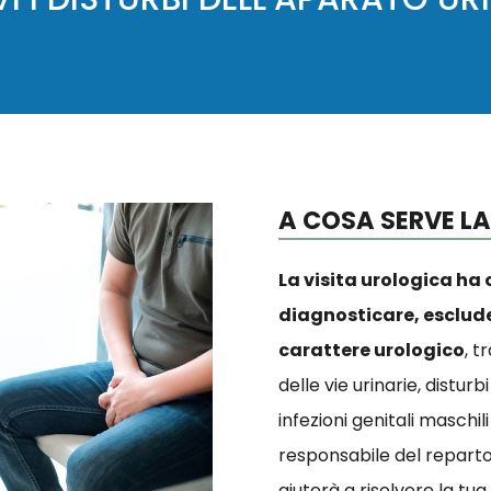
A COSA SERVE LA
La visita urologica ha 
diagnosticare, esclude
carattere urologico
, t
delle vie urinarie, disturbi
infezioni genitali maschili
responsabile del reparto 
aiuterà a risolvere la tu