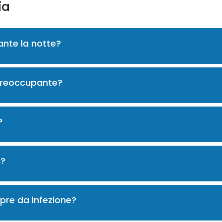
ia
ante la notte?
 preoccupante?
?
a?
mpre da infezione?