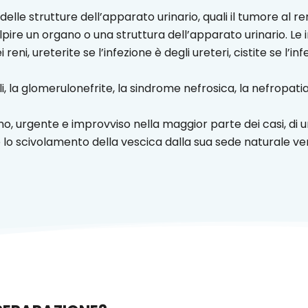
delle strutture dell’apparato urinario, quali il tumore al re
pire un organo o una struttura dell’apparato urinario. Le inf
 reni, ureterite se l’infezione è degli ureteri, cistite se l’i
nali, la glomerulonefrite, la sindrome nefrosica, la nefropatia
no, urgente e improvviso nella maggior parte dei casi, di
è lo scivolamento della vescica dalla sua sede naturale ve