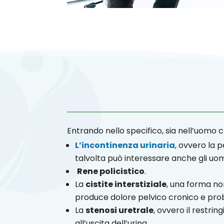
Entrando nello specifico, sia nell’uomo c
L’incontinenza urinaria
, ovvero la 
talvolta può interessare anche gli uom
Rene policistico
.
La
cistite interstiziale
, una forma non
produce dolore pelvico cronico e probl
La
stenosi uretrale
, ovvero il restri
all’uscita dell’urina.