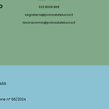
O
333 8008 868
segreteria@polosalutelucca.it
lavoraconnoi@polosalutelucca.it
0459
zione n° 66/2024