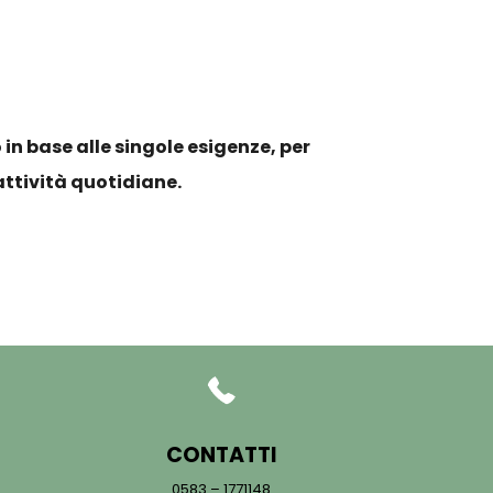
 in base alle singole esigenze, per
 attività quotidiane.
CONTATTI
0583 – 1771148