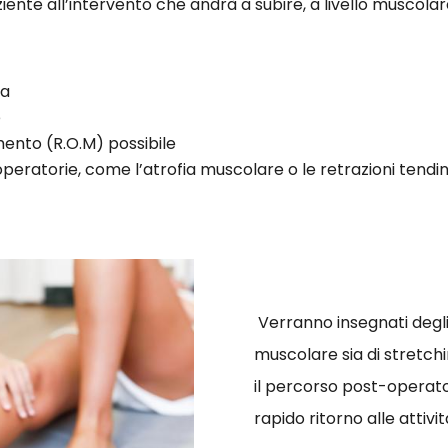
ziente all’intervento che andrà a subire, a livello muscolar
ta
e
ento (R.O.M) possibile
operatorie, come l’atrofia muscolare o le retrazioni tendi
Verranno insegnati degli e
muscolare sia di stretch
il percorso post-operato
rapido ritorno alle attivi