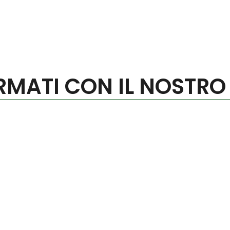
RMATI CON IL NOSTRO
icevono più spesso durante le visite riguarda la frequenza
anda semplice solo in apparenza. Non esiste infatti una r