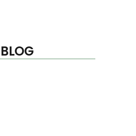
 BLOG
 dei controlli: “Ogni quanto dovrei
isposta uguale per tutti. La frequenza