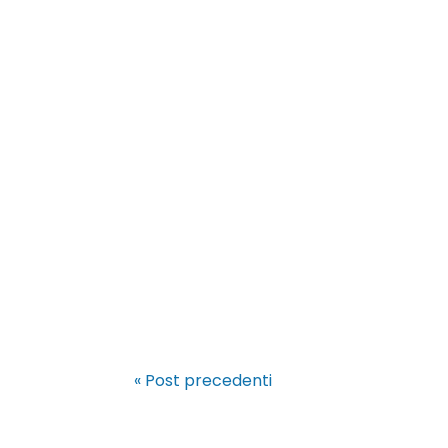
Un neo che cambia forma, colore o d
cambiamenti può significare perdere
Ogni anno migliaia di persone...
« Post precedenti