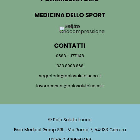
MEDICINA DELLO SPORT
CONTATTI
0583 – 1771148
333 8008 868
segreteria@polosalutelucca.it
lavoraconnoi@polosalutelucca.it
© Polo Salute Lucca
Fisio Medical Group SRL | Via Roma 7, 54033 Carrara
| P.IVA 01420550459